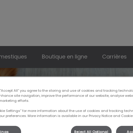
 Clinique vétérinaire Dre Eve Biron
mestiques
Boutique en ligne
Carrières
 “Accept All” you agree to the storing and use of cookies and tracking technol
enhance site navigation, improve the performance of our website, analyse web
marketing efforts.
okie Settings” for more information about the use of cookies and tracking tec
s et
our preferences. More information is available in our Privacy Notice and Cookie 
tings
Reject All Optional
Acc