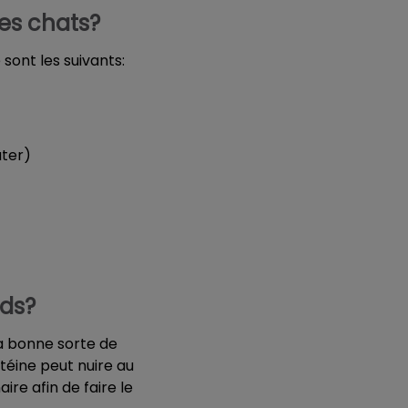
les chats?
 sont les suivants:
uter)
ds?
a bonne sorte de
téine peut nuire au
ire afin de faire le