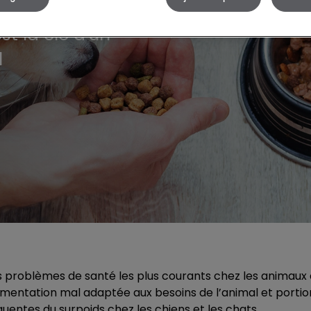
t la clé d'un
l
es problèmes de santé les plus courants chez les animaux
imentation mal adaptée aux besoins de l’animal et portio
quentes du surpoids chez les chiens et les chats.