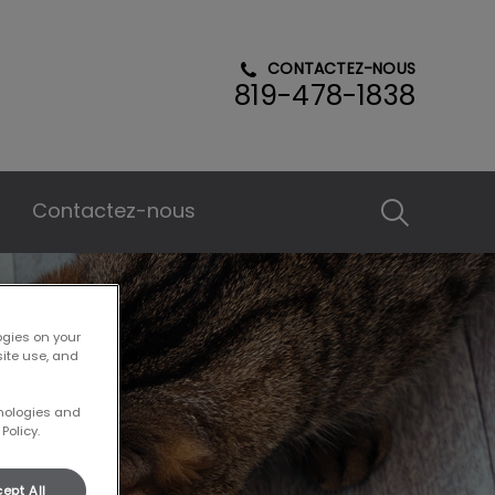
CONTACTEZ-NOUS
819-478-1838
Contactez-nous
IvcPractice
Envoyer
ogies on your
site use, and
hnologies and
Policy.
ept All