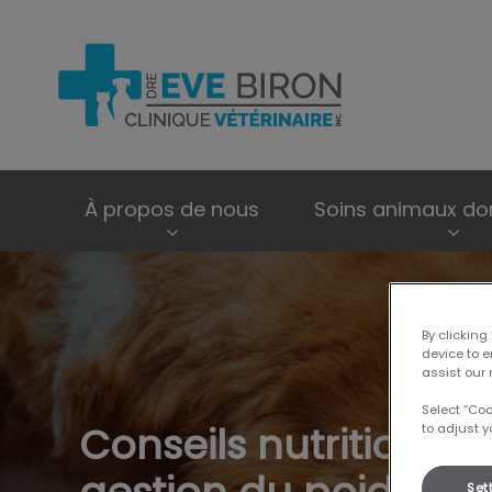
Page d'accueil de
À propos de nous
Soins animaux do
IvcPractices.HeaderNav.Search.Label
By clicking
device to 
assist our 
Select “Co
Conseils nutritionnel
to adjust y
Set