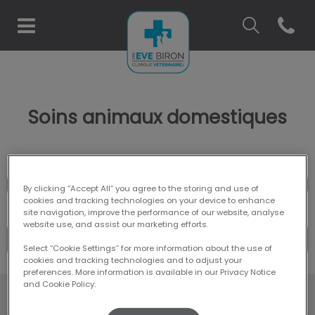
IvcPractices.H
Open co
Page d'accueil de Clinique vé
IvcPractices.HeaderNav.Search.Label
Envoyer
Soins animaux domestiques
Services pour chiens et chats
By clicking “Accept All” you agree to the storing and use of
cookies and tracking technologies on your device to enhance
site navigation, improve the performance of our website, analyse
website use, and assist our marketing efforts.
Renseignements pour les nouveaux
propriétaires
Select “Cookie Settings” for more information about the use of
cookies and tracking technologies and to adjust your
preferences. More information is available in our Privacy Notice
and Cookie Policy.