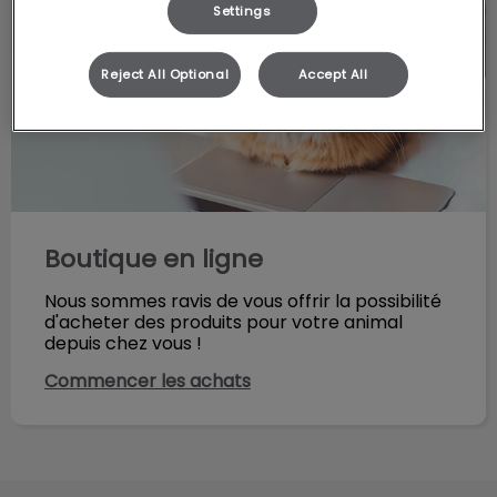
Settings
Boutique en ligne
Reject All Optional
Accept All
Boutique en ligne
Nous sommes ravis de vous offrir la possibilité
d'acheter des produits pour votre animal
depuis chez vous !
Commencer les achats